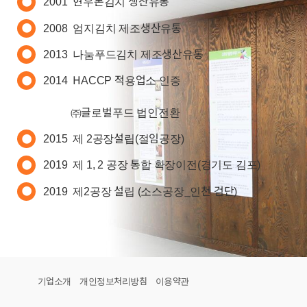
2001 현우본김치 생산유통
2008 엄지김치 제조생산유통
2013 나눔푸드김치 제조생산유통
2014 HACCP 적용업소 인증
——
㈜글로벌푸드 법인전환
2015 제 2공장설립(절임공장)
2019 제 1, 2 공장 통합 확장이전(경기도 김포)
2019 제2공장 설립 (소스공장_인천 검단)
기업소개
개인정보처리방침
이용약관