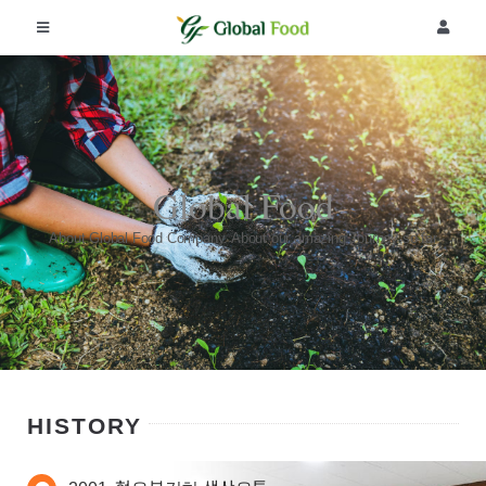
콘
텐
Toggle
Toggle
츠
Navigation
Navigat
로
회사소개
로그인
건
너
뛰
제품
회원가입
기
Global Food
공지사항
주문조회
About Global Food Company. About our amazing Journey so far
리뷰
커뮤니티
HISTORY