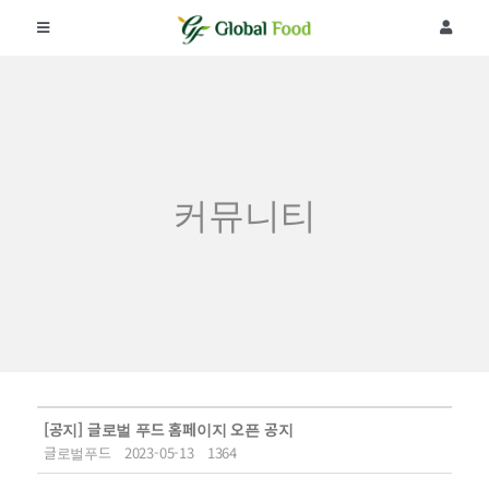
콘
텐
Toggle
Toggle
츠
Navigation
Navigat
로
회사소개
로그인
건
너
뛰
제품
회원가입
기
커뮤니티
공지사항
주문조회
리뷰
커뮤니티
[공지]
글로벌 푸드 홈페이지 오픈 공지
글로벌푸드
2023-05-13
1364