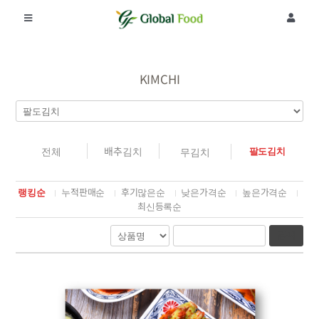
콘
텐
Toggle
Toggle
츠
Navigation
Navigat
로
회사소개
로그인
건
너
KIMCHI
뛰
제품
회원가입
기
공지사항
주문조회
전체
배추김치
팔도김치
무김치
랭킹순
누적판매순
후기많은순
낮은가격순
높은가격순
리뷰
최신등록순
검색
커뮤니티