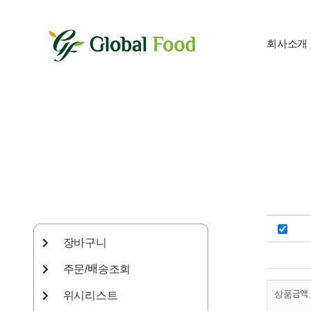
콘
텐
츠
회사소개
로
건
너
뛰
기
장바구니
주문/배송조회
상품금액
위시리스트