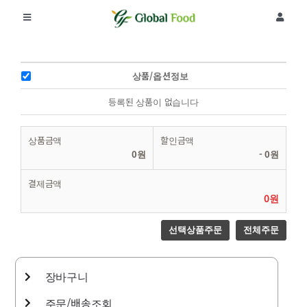
콘
텐
Toggle
Toggle
츠
Navigation
Navigat
로
회사소개
로그인
건
너
상품/옵션정보
뛰
제품
회원가입
기
등록된 상품이 없습니다
상품금액
할인금액
공지사항
주문조회
0원
-
0원
결제금액
리뷰
0원
선택상품주문
전체주문
커뮤니티
장바구니
주문/배송조회