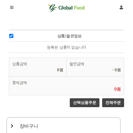
콘
텐
Toggle
Toggle
츠
Navigation
Navigat
로
회사소개
로그인
건
너
상품/옵션정보
뛰
제품
회원가입
기
등록된 상품이 없습니다
공지사항
주문조회
상품금액
할인금액
0원
-
0원
리뷰
결제금액
0원
커뮤니티
선택상품주문
전체주문
장바구니