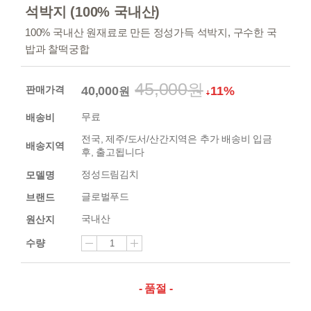
석박지 (100% 국내산)
100% 국내산 원재료로 만든 정성가득 석박지, 구수한 국
밥과 찰떡궁합
45,000
원
판매가격
40,000
11%
원
배송비
무료
전국, 제주/도서/산간지역은 추가 배송비 입금
배송지역
후, 출고됩니다
모델명
정성드림김치
브랜드
글로벌푸드
원산지
국내산
수량
- 품절 -