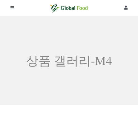
콘
텐
Toggle
Toggle
츠
Navigation
Navigat
로
회사소개
건
너
뛰
제품
기
상품 갤러리-M4
공지사항
리뷰
커뮤니티