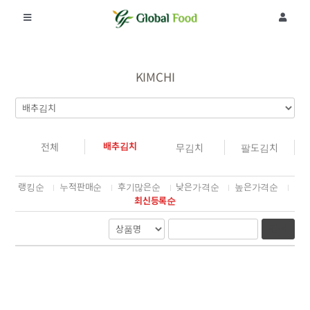
콘
텐
Toggle
Toggle
츠
Navigation
Navigat
로
회사소개
로그인
건
너
KIMCHI
뛰
제품
회원가입
기
공지사항
주문조회
배추김치
전체
무김치
팔도김치
랭킹순
누적판매순
후기많은순
낮은가격순
높은가격순
리뷰
최신등록순
검색
커뮤니티