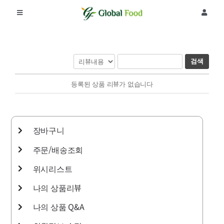
콘
텐
Toggle
Toggle
츠
Navigation
Navigat
로
회사소개
로그인
건
너
검색
뛰
제품
회원가입
기
등록된 상품 리뷰가 없습니다
공지사항
주문조회
장바구니
리뷰
주문/배송조회
위시리스트
커뮤니티
나의 상품리뷰
나의 상품 Q&A