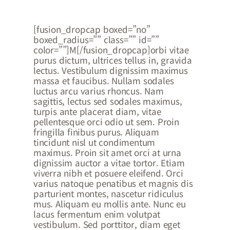
[fusion_dropcap boxed=”no”
boxed_radius=”” class=”” id=””
color=””]M[/fusion_dropcap]orbi vitae
purus dictum, ultrices tellus in, gravida
lectus. Vestibulum dignissim maximus
massa et faucibus. Nullam sodales
luctus arcu varius rhoncus. Nam
sagittis, lectus sed sodales maximus,
turpis ante placerat diam, vitae
pellentesque orci odio ut sem. Proin
fringilla finibus purus. Aliquam
tincidunt nisl ut condimentum
maximus. Proin sit amet orci at urna
dignissim auctor a vitae tortor. Etiam
viverra nibh et posuere eleifend. Orci
varius natoque penatibus et magnis dis
parturient montes, nascetur ridiculus
mus. Aliquam eu mollis ante. Nunc eu
lacus fermentum enim volutpat
vestibulum. Sed porttitor, diam eget